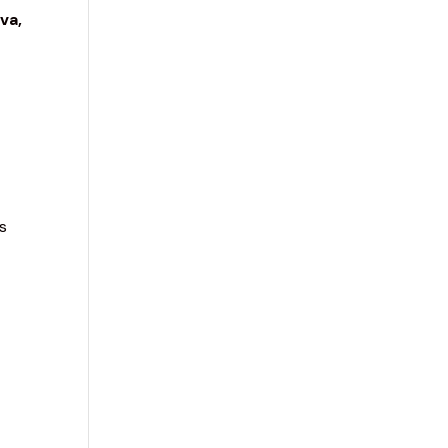
va,
s