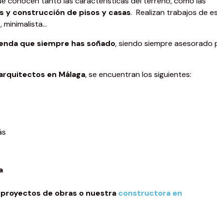
e conocen tanto las características del terreno, como las
s y construcción de pisos y casas
. Realizan trabajos de es
, minimalista…
ienda que siempre has soñado
, siendo siempre asesorado 
arquitectos en Málaga
, se encuentran los siguientes:
ás
a
s
proyectos de obras o nuestra
constructora en