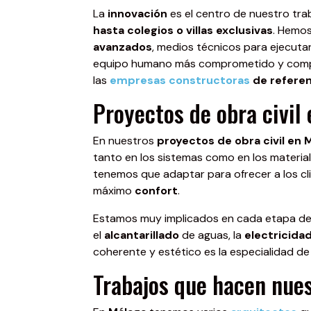
La
innovación
es el centro de nuestro tr
hasta colegios o villas exclusivas
. Hemo
avanzados
, medios técnicos para ejecuta
equipo humano más comprometido y comple
las
empresas constructoras
de referen
Proyectos de obra civil
En nuestros
proyectos de obra civil en 
tanto en los sistemas como en los materia
tenemos que adaptar para ofrecer a los c
máximo
confort
.
Estamos muy implicados en cada etapa de
el
alcantarillado
de aguas, la
electricida
coherente y estético es la especialidad d
Trabajos que hacen nues