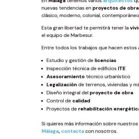
En
Málaga
tenemos varios
arquitectos
qu
nuevas tendencias en
proyectos de obra
clásico, moderno, colonial, contemporáneo
Esta gran libertad te permitirá tener la
viv
el equipo de Marbesur.
Entre todos los trabajos que hacen estos
Estudio y gestión de
licencias
Inspección técnica de edificios
ITE
Asesoramiento
técnico urbanístico
Legalización
de terrenos, viviendas y m
Diseño integral del
proyecto de obra
Control de
calidad
Proyectos de
rehabilitación energétic
Si quieres más información sobre nuestro
Málaga
,
contacta
con nosotros.