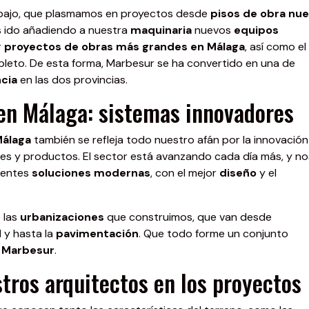
abajo, que plasmamos en proyectos desde
pisos de obra nue
s ido añadiendo a nuestra
maquinaria
nuevos
equipos
r
proyectos de obras más grandes en Málaga
, así como el
to. De esta forma, Marbesur se ha convertido en una de
cia
en las dos provincias.
 en Málaga: sistemas innovadores
Málaga
también se refleja todo nuestro afán por la innovación
les y productos. El sector está avanzando cada día más, y no
lientes
soluciones modernas
, con el mejor
diseño
y el
 las
urbanizaciones
que construimos, que van desde
d
y hasta la
pavimentación
. Que todo forme un conjunto
e
Marbesur
.
tros arquitectos en los proyectos