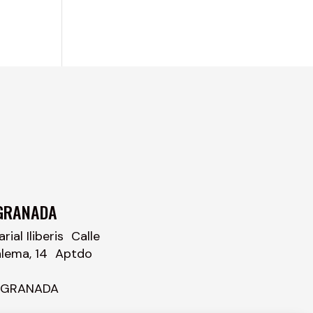
GRANADA
ial Iliberis Calle
alema, 14 Aptdo
– GRANADA