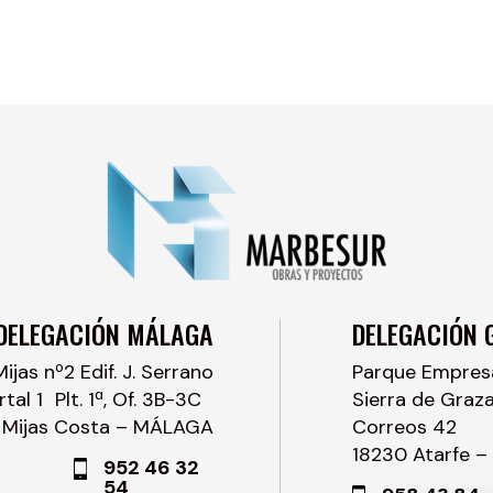
DELEGACIÓN MÁLAGA
DELEGACIÓN 
Mijas nº2 Edif. J. Serrano
Parque Empresar
rtal 1 Plt. 1ª, Of. 3B-3C
Sierra de Graz
 Mijas Costa – MÁLAGA
Correos 42
18230 Atarfe 
952 46 32
54