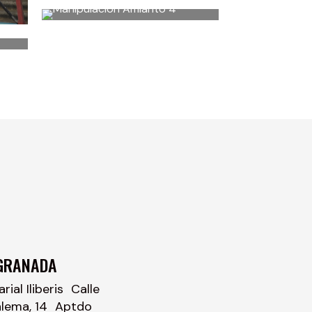
GRANADA
ial Iliberis Calle
alema, 14 Aptdo