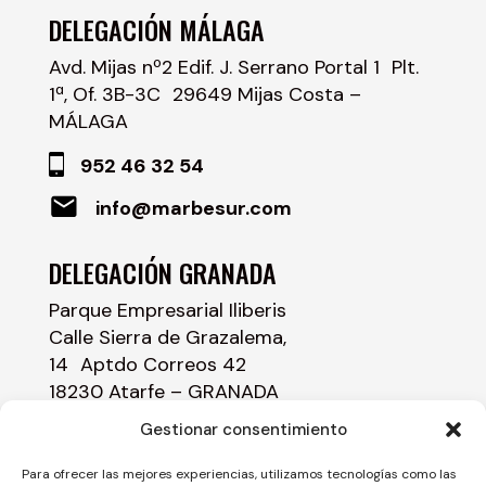
DELEGACIÓN MÁLAGA
Avd. Mijas nº2 Edif. J. Serrano Portal 1 Plt.
1ª, Of. 3B-3C 29649 Mijas Costa –
MÁLAGA
952 46 32 54
info@marbesur.com
DELEGACIÓN GRANADA
Parque Empresarial Iliberis
Calle Sierra de Grazalema,
14 Aptdo Correos 42
18230 Atarfe – GRANADA
Gestionar consentimiento
958 43 84 00
info@marbesur.com
Para ofrecer las mejores experiencias, utilizamos tecnologías como las