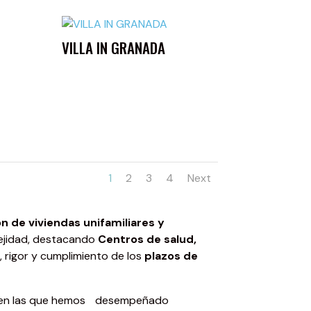
VILLA IN GRANADA
1
2
3
4
Next
n de viviendas unifamiliares y
lejidad, destacando
Centros de salud,
d
, rigor y cumplimiento de los
plazos de
s, en las que hemos desempeñado