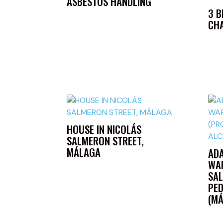
ASBESTOS HANDLING
3 
CH
HOUSE IN NICOLÁS
SALMERON STREET,
MÁLAGA
ADA
WA
SAL
PED
(M