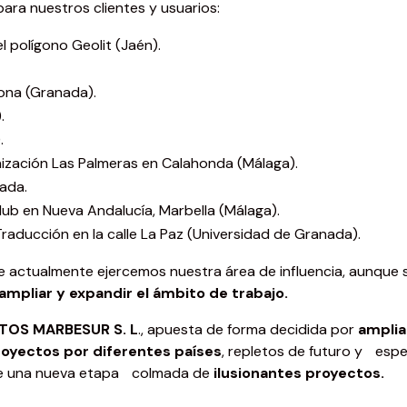
para nuestros clientes y usuarios:
l polígono Geolit (Jaén).
yona (Granada).
.
.
nización Las Palmeras en Calahonda (Málaga).
ada.
Club en Nueva Andalucía, Marbella (Málaga).
raducción en la calle La Paz (Universidad de Granada).
e actualmente ejercemos nuestra área de influencia, aunque si
ampliar y expandir el ámbito de trabajo.
TOS MARBESUR S. L
., apuesta de forma decidida por
amplia
royectos por diferentes países
, repletos de futuro y esp
de una nueva etapa colmada de
ilusionantes proyectos.