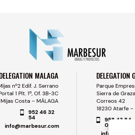
DELEGATION MALAGA
DELEGATION 
Mijas nº2 Edif. J. Serrano
Parque Empresar
Portal 1 Plt. 1ª, Of. 3B-3C
Sierra de Graz
 Mijas Costa – MÁLAGA
Correos 42
18230 Atarfe 
952 46 32
54
958 43 84
00
info@marbesur.com
info@marbe