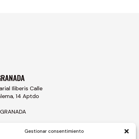
GRANADA
ial Iliberis Calle
alema, 14 Aptdo
– GRANADA
Gestionar consentimiento
sur.com